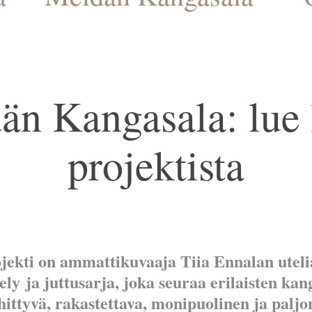
n Kangasala: lue l
projektista
ekti on ammattikuvaaja Tiia Ennalan utelia
y ja juttusarja, joka seuraa erilaisten kan
hittyvä, rakastettava, monipuolinen ja palj