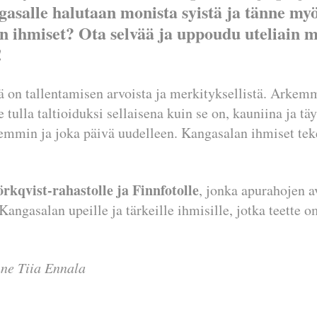
gasalle halutaan monista syistä ja tänne my
 ihmiset? Ota selvää ja uppoudu uteliain 
e!
ämä on tallentamisen arvoista ja merkityksellistä. Arke
ulla taltioiduksi sellaisena kuin se on, kauniina ja t
vemmin ja joka päivä uudelleen. Kangasalan ihmiset tek
örkqvist-rahastolle ja Finnfotolle
, jonka apurahojen av
Kangasalan upeille ja tärkeille ihmisille, jotka teette 
ne Tiia Ennala