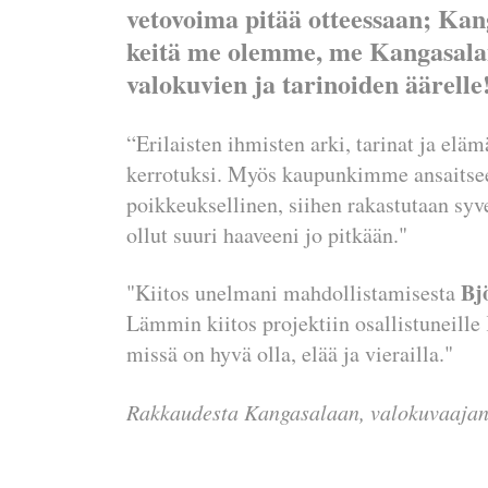
vetovoima pitää otteessaan; Kan
keitä me olemme, me Kangasalan
valokuvien ja tarinoiden äärell
“Erilaisten ihmisten arki, tarinat ja el
kerrotuksi. Myös kaupunkimme ansaitsee t
poikkeuksellinen, siihen rakastutaan sy
ollut suuri haaveeni jo pitkään."
Bj
"Kiitos unelmani mahdollistamisesta
Lämmin kiitos projektiin osallistuneille 
missä on hyvä olla, elää ja vierailla."
Rakkaudesta Kangasalaan, valokuvaajan