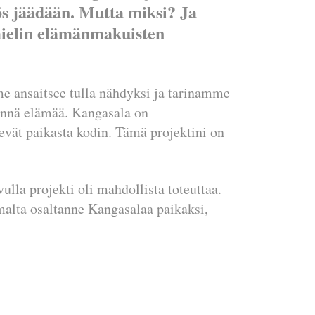
ös jäädään. Mutta miksi? Ja
mielin elämänmakuisten
mme ansaitsee tulla nähdyksi ja tarinamme
äynnä elämää. Kangasala on
evät paikasta kodin. Tämä projektini on
ulla projekti oli mahdollista toteuttaa.
omalta osaltanne Kangasalaa paikaksi,