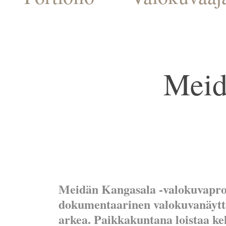
Meidä
Meidän Kangasala -valokuvaproj
dokumentaarinen valokuvanäyttel
arkea. Paikkakuntana loistaa ke