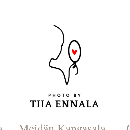
a
Meidän Kangasala