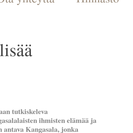
isää 
an tutkiskeleva
gasalalaisten ihmisten elämää ja
on antava Kangasala, jonka